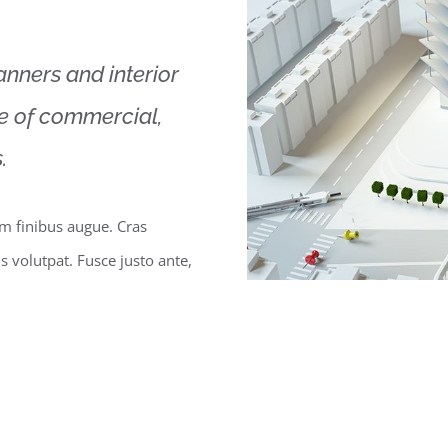
lanners and interior
ge of commercial,
.
um finibus augue. Cras
us volutpat. Fusce justo ante,